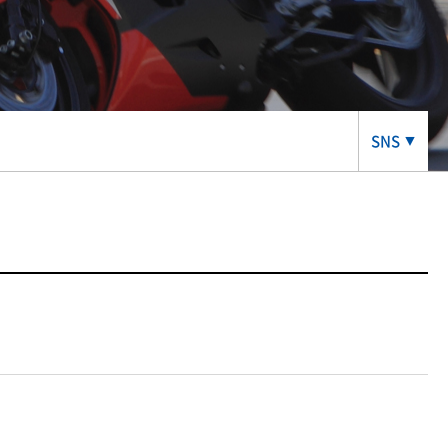
SNS
▼