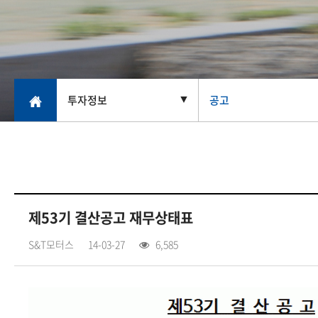
투자정보
공고
▼
제53기 결산공고 재무상태표
S&T모터스
14-03-27
6,585