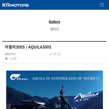
갤러리
아퀼라300S / AQUILA300S
KR모터스
21-07-24
3,230