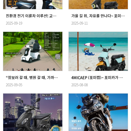
친환경 전기 이륜차 이루션! 교체형 배터리 시스템으로 언제나 간편하게 충전!
가을 길 위, 자유를 만나다~ 포미캡 (4MICAEP)
2025-09-19
2025-09-11
“장보러 갈 때, 병원 갈 때, 가까운 마실길까지~ 이스코미니 타고~"
4MICAEP (포미캡)~ 포미카가 포미캡으로 기종명이 변경되었습니다! *^^*
2025-09-05
2025-08-08