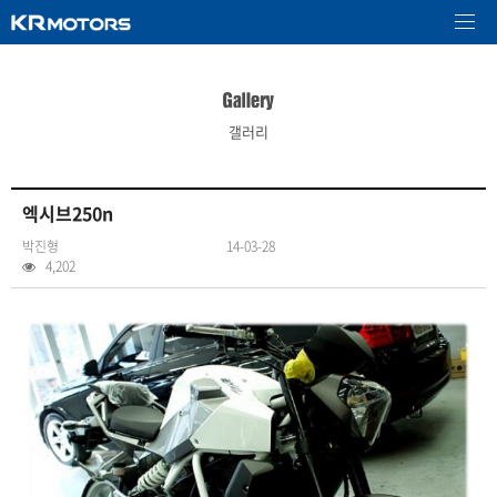
갤러리
엑시브250n
박진형
14-03-28
4,202