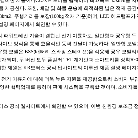
 겸비한 제품이다
. 2.7kW
모터를 탑재하여 최고속도
45km/h
를 자
성을 제공한다
.
또한
,
배달 및 화물 운송에 최적화된 넓은 적재 공
.3km
의 주행거리를 보장
(100kg
적재 기준
)
하며
, LED
헤드램프가 
설명 페이지에서 확인할 수 있다
.
의 파워트레인 기술이 결합된 전기 이륜차로
,
일반형과 공유형 두
라이브 방식을 통해 효율적인 동력 전달이 가능하다
.
일반형 모델
유형 모델은
BSS(
배터리 스와핑 스테이션
)
을 적용해 공유 모빌리
탑재되며
,
두 버전 모두 풀컬러
TFT
계기판과 스마트키를 장착하
세한 제원은
KR
모터스 공식 웹사이트의 이루션 제품 설명 페이지
 전기 이륜차에 대해 더욱 높은 지원을 제공함으로써 소비자 부
양한 협력업체를 통하여 판매 시스템을 구축할 것이며
,
소비자들이
터스 공식 웹사이트에서 확인할 수 있으며
,
이번 친환경 보조금 