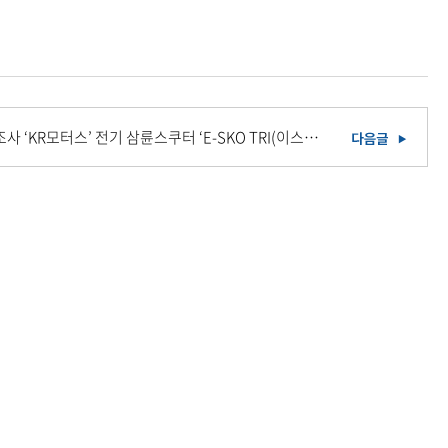
국내 전통 이륜차 제조사 ‘KR모터스’ 전기 삼륜스쿠터 ‘E-SKO TRI(이스코 트리)’ 사전예약 시작