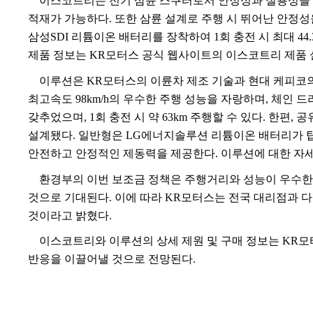
이스코트리는 전기 삼륜 스쿠터로서 안정성과 실용성을
적재가 가능하다
.
또한 삼륜 설계로 주행 시 뛰어난 안정
삼성
SDI
리튬이온 배터리를 장착하여
1
회 충전 시 최대
44
제품 정보는
KR
모터스 공식 웹사이트의 이스코트리 제품 
이루션은
KR
모터스의 이륜차 제조 기술과 현대 케피코
최고속도
98km/h
의 우수한 주행 성능을 자랑하며
,
체인 드
갖추었으며
, 1
회 충전 시 약
63km
주행할 수 있다
.
한편
,
공
설계됐다
.
일반형은
LG
에너지솔루션 리튬이온 배터리가 
안전하고 안정적인 제동력을 제공한다
.
이루션에 대한 자
환경부의 이번 보조금 정책은 주행거리와 성능이 우수한
것으로 기대된다
.
이에 따라
KR
모터스는 전국 대리점과 다
것이라고 밝혔다
.
이스코트리와 이루션의 상세 제원 및 구매 정보는
KR
모
반응을 이끌어낼 것으로 전망된다
.