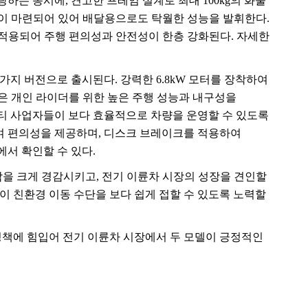
랑하는 동시에
,
견고한 프레임 설계로 최대
100kg
의 화물
간이 마련되어 있어 배달용으로도 탁월한 성능을 발휘한다
.
적용되어 주행 편의성과 안전성이 한층 강화된다
.
자세한
 가지 버전으로 출시된다
.
강력한
6.8kW
모터를 장착하여
은 개인 라이더를 위한 높은 주행 성능과 내구성을
티 사업자들이 보다 효율적으로 차량을 운영할 수 있도록
여 편의성을 제공하며
,
디스크 브레이크를 적용하여
에서 확인할 수 있다
.
담을 크게 경감시키고
,
전기 이륜차 시장의 성장을 견인할
 친환경 이동 수단을 보다 쉽게 접할 수 있도록 노력할
정책에 힘입어 전기 이륜차 시장에서 두 모델이 긍정적인