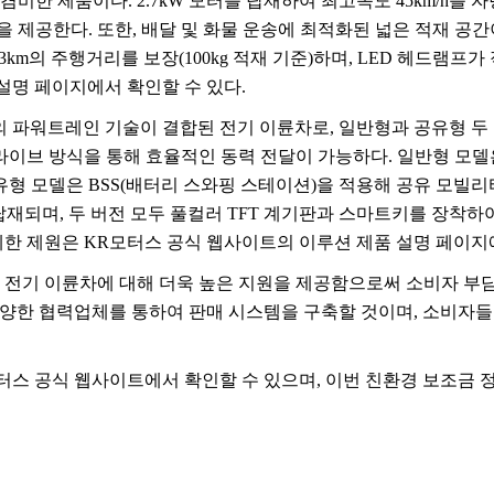
 겸비한 제품이다
. 2.7kW
모터를 탑재하여 최고속도
45km/h
를 자
성을 제공한다
.
또한
,
배달 및 화물 운송에 최적화된 넓은 적재 공
.3km
의 주행거리를 보장
(100kg
적재 기준
)
하며
, LED
헤드램프가 
설명 페이지에서 확인할 수 있다
.
의 파워트레인 기술이 결합된 전기 이륜차로
,
일반형과 공유형 두
라이브 방식을 통해 효율적인 동력 전달이 가능하다
.
일반형 모델
유형 모델은
BSS(
배터리 스와핑 스테이션
)
을 적용해 공유 모빌리
탑재되며
,
두 버전 모두 풀컬러
TFT
계기판과 스마트키를 장착하
세한 제원은
KR
모터스 공식 웹사이트의 이루션 제품 설명 페이지
 전기 이륜차에 대해 더욱 높은 지원을 제공함으로써 소비자 부
양한 협력업체를 통하여 판매 시스템을 구축할 것이며
,
소비자들이
터스 공식 웹사이트에서 확인할 수 있으며
,
이번 친환경 보조금 