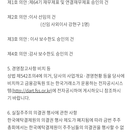
제
1
호 의안
:
제
64
기 재무제표 및 연결재무제표 승인의 건
제
2
호 의안
:
이사 선임의 건
(
신임 사외이사 강현구
1
명
)
제
3
호 의안
:
이사 보수한도 승인의 건
제
4
호 의안
:
감사 보수한도 승인의 건
5.
경영참고사항 비치 등
상법 제
542
조의
4
에 의거
,
당사의 사업개요·경영현황 등을 당사에
비치하고 금융감독원 또는 한국거래소가 운용하는 전자공시시스
템
(
http://dart.fss.or.kr)
에 전자공시하여 게시하오니 참조하시
기 바랍니다
.
6.
실질주주의 의결권 행사에 관한 사항
한국예탁결제원의 의결권 행사 제도가 폐지됨에 따라 금번 주주
총회에서는 한국예탁결제원이 주주님들의 의결권을 행사할 수 없