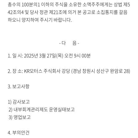
총수의
100
분의
1
이하의 주식을 소유한 소액주주에게는 상법 제
5
42
조의
4
및 당사 정관 제
21
조에 의거 본 공고로 소집통지를 갈음
하오니 양지하여 주시기 바랍니다
.
-
다
음
-
1.
일 시
: 2025
년
3
월
27
일
(
목
)
오전
9
시
00
분
2.
장 소
: KR
모터스 주식회사 강당
(
경남 창원시 성산구 완암로
28)
3.
보고사항
1)
감사보고
2)
내부회계관리제도 운영실태보고
3)
영업보고
4.
부의안건