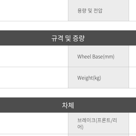
용량 및 전압
규격 및 증량
Wheel Base(mm)
Weight(kg)
차체
브레이크(프론트/리
어)