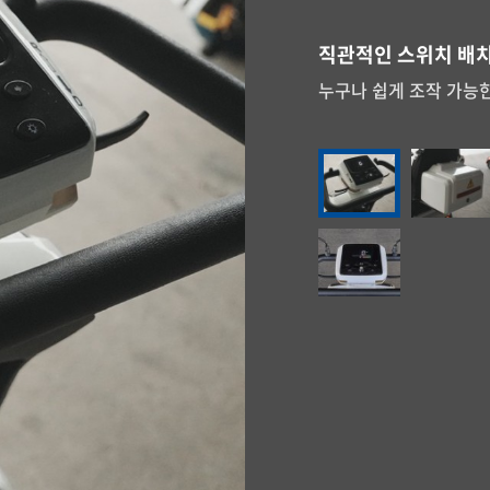
직관적인 스위치 배
기본 장착된 넉넉한 
세심한 시트 조절 기
개인 맞춤형 팔걸이 
기본 탑재된 안전벨
한눈에 들어오는 계
누구나 쉽게 조작 가능
일상 장보기부터 취미용
전후 슬라이딩과 등받이
팔걸이 높낮이 조절로 
안전을 최우선으로 고려
주행 중에도 빠르게 확
들어줍니다.
다.
제공합니다