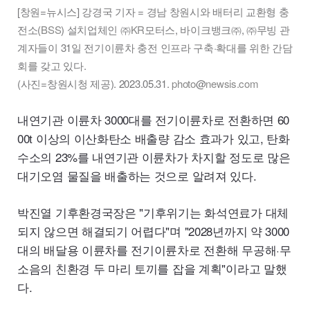
[창원=뉴시스] 강경국 기자 = 경남 창원시와 배터리 교환형 충
전소(
BSS
) 설치업체인 ㈜
KR
모터스, 바이크뱅크㈜, ㈜무빙 관
계자들이 31일 전기이륜차 충전 인프라 구축·확대를 위한 간담
회를 갖고 있다.
(사진=창원시청 제공). 2023.05.31.
photo
@
newsis.com
내연기관 이륜차 3000대를 전기이륜차로 전환하면 60
00t 이상의 이산화탄소 배출량 감소 효과가 있고, 탄화
수소의 23%를 내연기관 이륜차가 차지할 정도로 많은
대기오염 물질을 배출하는 것으로 알려져 있다.
박진열 기후환경국장은 "기후위기는 화석연료가 대체
되지 않으면 해결되기 어렵다"며 "2028년까지 약 3000
대의 배달용 이륜차를 전기이륜차로 전환해 무공해·무
소음의 친환경 두 마리 토끼를 잡을 계획"이라고 말했
다.