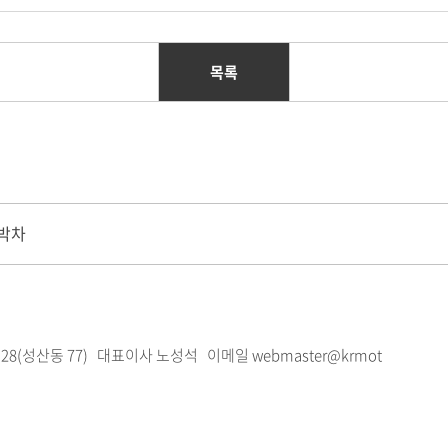
목록
 박차
28(성산동 77)
대표이사 노성석 이메일 webmaster@krmot