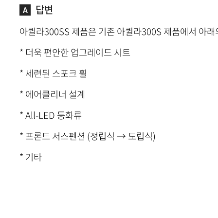
답변
아퀼라300SS 제품은 기존 아퀼라300S 제품에서 아
* 더욱 편안한 업그레이드 시트
* 세련된 스포크 휠
* 에어클리너 설계
* All-LED 등화류
* 프론트 서스펜션 (정립식 → 도립식)
* 기타