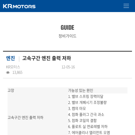
정비가이드
엔진
고속구간 엔진 출력 저하
KR모터스
12-05-16
13,865
고장
가능성 있는 원인
1. 밸브 스프링 장력미달
2. 밸브 개폐시기 조정불량
3. 캠의 마모
4. 점화 플러그 간극 과소
고속구간 엔진 출력 저하
5. 점화 코일의 결함
6. 플로트 실 연료레벨 저하
7. 에어클리너 엘리먼트 오염