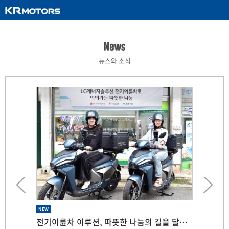
뉴스와 소식
NEW
NEW
NEW
NEW
NEW
환경부, 2025년 친환경 보조금 확정… KR모터스 ‘이스코트리’와 ‘이루션’ 판매 본격 개시
전기이륜차 이루션, 따뜻한 나눔의 길을 달리다~
국내 전통 이륜차 제조사 ‘KR모터스’ 전기 삼륜스쿠터 ‘E-SKO TRI(이스코 트리)’ 사전예약 시작
서울시, 전기이륜차 보급 확대 위해 환경부˙KR모터스˙LG 등 유관 기업과 협력
KR모터스, M&A 통해 ‘종합 모빌리티 기업’ 전환 박차