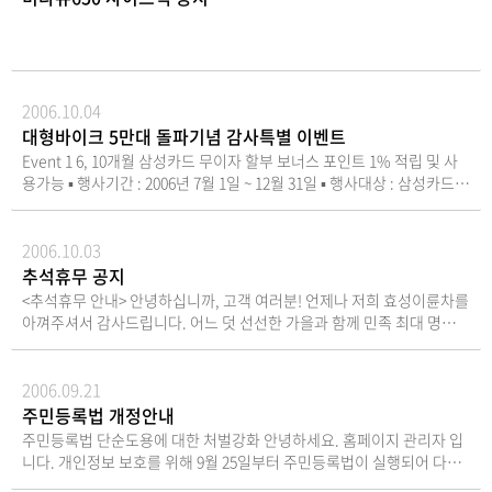
1부. 나.주민등록등본 1부. 다.사진(3cm × 4cm) 1매. 라.E-mail 및 FAX
는 SF6 가스를 대체하는 친환경 공정으로, ESG 강화
으로 지원하고, 온라인 안전교육과 함께 헬멧 등 안전
우수한 주행 성능을 자랑하며, 체인 드라이브 방식을
륜스쿠터로, 2025년에도 다양한 고객층에게 큰 만족
에도 주의를 기울여, 시민들이 안심하고 이용할 수 있
접수자는 면접당일 원본제출. 4. 전형방법 : 서류전형 -> 면접 -> 신체검
흐름 속에서 주목받고 있다. 이처럼 KR모터스가 M&A
장비도 함께 제공할 계획이다. LG에너지솔루션 관계
통해 효율적인 동력 전달이 가능하다. 일반형 모델은
을 선사할 것으로 기대된다.
는 환경을 조성하겠다는 방침이다.오세훈 서울시장은
사 5. 훈련생 특전 가.훈련비용 무료 나.훈련장려금 지급 다.훈련기간 숙
에 적극 나선 것은 성장동력 확보에 대한 절실함이 깔
자는 “좁은 골목, 가파른 언덕 때문에 발길이 닿기 어
개인 라이더를 위한 높은 주행 성능과 내구성을 갖추
“이번 협약을 통해 소상공인 여러분의 전기이륜차 구
식제공 라.훈련교재 및 훈련복 무상지급 마.통근버스 운행 바.성적우수
려있기 때문이다. KR모터스는 1976년 상장한 이후 국
려웠던 곳까지 이번 전기 이륜차 후원으로 더 많은 복
었으며, 1회 충전 시 약 63km 주행할 수 있다. 한편, 공
매 부담 비용이 다소나마 줄어들 수 있어 기쁘다”고 밝
수료자 당사채용 또는 관계사 채용알선 6. 문의 : 055-269-7321 연수원
내 대표 이륜차 제조업체로 자리매김했으나 제한적인
지서비스가 도착하길 바란다”며 “전기이륜차 한 대가
유형 모델은 BSS(배터리 스와핑 스테이션)을 적용해
혔으며, 이어 "서울시는 모든 기관과 협력해 안전한 이
2006.10.04
권 영 진
국내 수요와 글로벌 시장 환경 변화로 최근까지 적자
단순한 교통수단이 아닌 누군가의 일상과 희망을 이어
공유 모빌리티 사업자들이 보다 효율적으로 차량을 운
용 환경 조성에 만전을 기하겠다"라고 말했다전기이
대형바이크 5만대 돌파기념 감사특별 이벤트
흐름에서 벗어나지 못했다. 국내 이륜차 시장이 1990
주는 다리가 되길 기대한다”고 밝혔다.
영할 수 있도록 설계됐다. 일반형은 LG에너지솔루션
륜차 구매를 고려하는 소비자와 소상공인들은 이번 협
Event 1 6, 10개월 삼성카드 무이자 할부 보너스 포인트 1% 적립 및 사
년대 중반 연간 등록대수 30만대를 정점으로 꺾이면
리튬이온 배터리가 탑재되며, 두 버전 모두 풀컬러 TF
약을 통해 실질적인 혜택을 기대할 수 있을 것으로 보
용가능 ▪ 행사기간 : 2006년 7월 1일 ~ 12월 31일 ▪ 행사대상 : 삼성카드
서 현재 약 10만대 수준까지 줄어든데다 외국산 브랜
T 계기판과 스마트키를 장착하여 편의성을 제공하며,
인다.<© KR모터스 작성, 무단전재 및 재배포 금지>
소지자 ▪ 할부원금 : 100만원 ~ 300만원까지 Event 2 250CC이상 구매고
드의 시장 점유율 확대로 타격을 입은 것이다.KR모터
디스크 브레이크를 적용하여 안전하고 안정적인 제동
객 대상 특별찬스 ▪ 행사기간 : 2006년 9월 11일 ~ 10월 31일 ▪ 대상기종
스는 이를 극복하기 위해 신임 경영진을 중심으로 대
력을 제공한다. 이루션에 대한 자세한 제원은 KR모터
및 내용 - 미라쥬650, 코멧650R : 등록세(3%) + 책임보험(출퇴근용 기준)
2006.10.03
대적인 체질 개선에 나섰다. 새로 선임된 정재경 대표
스 공식 웹사이트의 이루션 제품 설명 페이지에서 확
- 미라쥬250, 코멧250R : 책임보험(출퇴근용 기준) * 자세한 문의사항은
추석휴무 공지
는 산업은행에서 경영정상화 및 M&A 업무를 다수 수
인할 수 있다. 환경부의 이번 보조금 정책은 주행거리
효성 대리점 및 판매점으로 문의 하세요. * http://www.hsmc.co.kr
<추석휴무 안내> 안녕하십니까, 고객 여러분! 언제나 저희 효성이륜차를
행하고, 이후 삼정KPMG 딜 어드바이저리 부문 전문
와 성능이 우수한 전기 이륜차에 대해 더욱 높은 지원
아껴주셔서 감사드립니다. 어느 덧 선선한 가을과 함께 민족 최대 명절인
위원으로 활동한 재무·투자 분야 전문가다.KR모터스
을 제공함으로써 소비자 부담을 크게 경감시키고, 전
추석이 다가왔습니다. 홈페이지를 찾아주시는 고객님들께서도 가족과
는 신임 대표를 중심으로 중장기 전략을 마련하고, 내
기 이륜차 시장의 성장을 견인할 것으로 기대된다. 이
함께 풍성하고 즐거운 한가위 되시길 진심으로 기원드립니다. 저희 효성
년에는 기존 사업구조를 전면 재검토해 경영 효율화를
에 따라 KR모터스는 전국 대리점과 다양한 협력업체
이륜차 각 직영 서비스는 2006년 10월 4일(수)부터 10월 8일(일)까지 5일
2006.09.21
추진할 계획이다.KR모터스 관계자는 “기존 이륜차 사
를 통하여 판매 시스템을 구축할 것이며, 소비자들이
간 휴무를 실시합니다. 휴무 기간동안 고객님들께 불편을 드려 죄송하오
주민등록법 개정안내
업의 효율화와 사업구조 재편을 추진하는 동시에자동
친환경 이동 수단을 보다 쉽게 접할 수 있도록 노력할
며, 서비스 직원들도 고향을 방문해야 되는점을 배려하시어 너그럽게 양
차 부품 분야 M&A를 통해 사업 포트폴리오 확장을 가
것이라고 밝혔다. 이스코트리와 이루션의 상세 제원
주민등록법 단순도용에 대한 처벌강화 안녕하세요. 홈페이지 관리자 입
해해 주시면 감사하겠습니다. 추석 휴무 후 활기차고 건강한 모습으로 다
속화할 것”이라고 말했다. [이데일리 마켓in 권소현 기
및 구매 정보는 KR모터스 공식 웹사이트에서 확인할
니다. 개인정보 보호를 위해 9월 25일부터 주민등록법이 실행되어 다음
시 고객님들을 찾아 뵐 것을 약속드리며, 따뜻한 정이 있는 한가위 되시
자] 이데일리 뉴스 보러가기
수 있으며, 이번 친환경 보조금 정책에 힘입어 전기 이
과 같이 공지 드립니다. 개인명의 도용방지를 위해 회원님의 각별한 주의