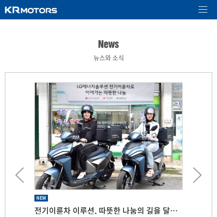
뉴스와 소식
NEW
NEW
NEW
NEW
NEW
환경부, 2025년 친환경 보조금 확정… KR모터스 ‘이스코트리’와 ‘이루션’ 판매 본격 개시
전기이륜차 이루션, 따뜻한 나눔의 길을 달리다~
국내 전통 이륜차 제조사 ‘KR모터스’ 전기 삼륜스쿠터 ‘E-SKO TRI(이스코 트리)’ 사전예약 시작
서울시, 전기이륜차 보급 확대 위해 환경부˙KR모터스˙LG 등 유관 기업과 협력
KR모터스, M&A 통해 ‘종합 모빌리티 기업’ 전환 박차