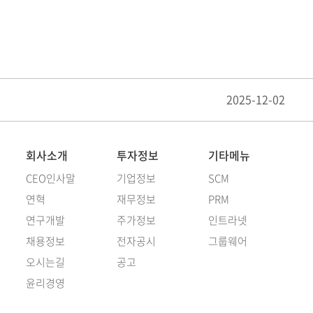
2025-12-02
회사소개
투자정보
기타메뉴
CEO인사말
기업정보
SCM
연혁
재무정보
PRM
연구개발
주가정보
인트라넷
채용정보
전자공시
그룹웨어
오시는길
공고
윤리경영