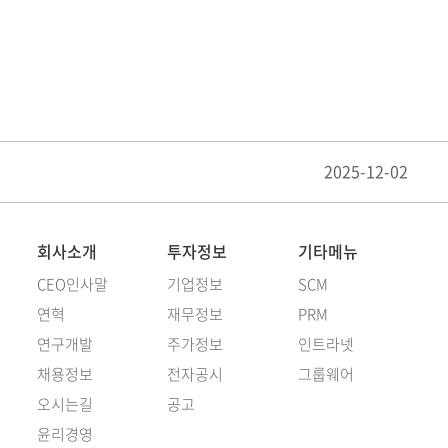
2025-12-02
회사소개
투자정보
기타메뉴
CEO인사말
기업정보
SCM
연혁
재무정보
PRM
연구개발
주가정보
인트라넷
채용정보
전자공시
그룹웨어
오시는길
공고
윤리경영