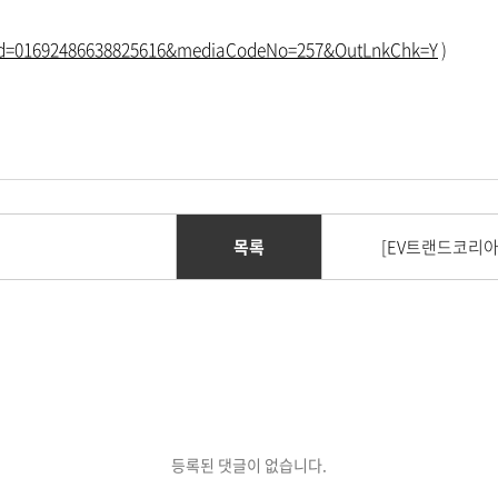
wsId=01692486638825616&mediaCodeNo=257&OutLnkChk=Y
)
목록
[EV트랜드코리아 
등록된 댓글이 없습니다.