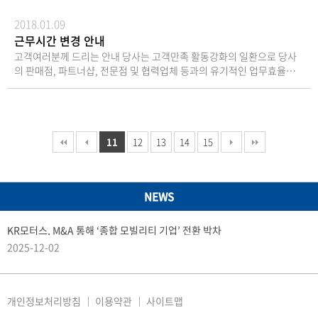
서), 대리인의 신분증9. 기타사항금기 총회시 참석주
주님을 위한 주주총회 기념품은 회사경비 절감을 위하
2018.01.09
여 지급하지 않습니다.
근무시간 변경 안내
고객여러분께 드리는 안내 당사는 고객만족 활동강화의 일환으로 당사
의 판매점, 파트너샵, 전문점 및 협력업체 등과의 유기적인 업무효율성
제고를 위하여 오는 1월15일(월)부터 종전 8시~17시이던 근무시간을 8
시반~17시반으로 변경하여 시범 운영하기로 하였습니다. 이에 많은 협
조 부탁드립니다. 감사합니다.
11
12
13
14
15
NEWS
KR모터스, M&A 통해 ‘종합 모빌리티 기업’ 전환 박차
2025-12-02
개인정보처리방침
이용약관
사이트맵