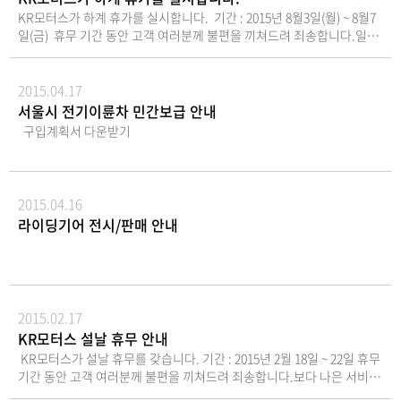
전자등록에 관한 법률 제65조에 따라 구주권제출공고
비물-직접행사 : 신분증-대리행사 : 위임장(주주와 대
주주총회에서는 한국예탁결제원이 주주님들의 의결
KR모터스가 하계 휴가를 실시합니다. 기간 : 2015년 8월3일(월) ~ 8월7
는 진행하지 않습니다. 2026년 6월 22일케이알모터스
리인의 인적사항 기재, 인감날인, 주주의 인감증명서),
권을 행사할 수 없습니다. 따라서 주주님이 주주총회
일(금) 휴무 기간 동안 고객 여러분께 불편을 끼쳐드려 죄송합니다.일반
주식회사대표이사 정재경 (직인생략)
대리인의 신분증 7. 기타사항금기 총회시 참석주주님
에 직접 참석하여 의결권을 직접적으로 행사하시거
문의는 고객센터로, 긴급한 서비스 문의는가까운 대리점 또는 파트너샵
을 위한 주주총회 기념품은 회사경비 절감을 위하여
나, 대리인에 위임하여 의결권을 간접적으로 행사하실
으로 문의해 주세요.보다 나은 서비스로 보답하도록 하겠습니다.감사합
지급하지 않습니다. 2026년 6
수 있습니다.7. 전자투표에 관한 사항당사는 주주님께
니다.
2015.04.17
월 4일 KR모터스 주식회사
서 주주총회에 직접 참석하지 않고도 의결권을 행사하
서울시 전기이륜차 민간보급 안내
대표이사 정 재 경 (직인생략)
실 수 있도록 전자투표제도 (상법 제368조의4)를 활용
구입계획서 다운받기
하고 있습니다.주주총회에 참석이 어려우신 주주님께
서는 전자투표 행사 기간 내 전자투표를통해 귀중한
의결권을 행사하여 주시기 바랍니다.가. 전자투표 관
리시스템- 인터넷 주소 : https://evote.ksd.or.kr- 모
2015.04.16
바일 주소 : https://evote.ksd.or.kr/m※ 관리업무
라이딩기어 전시/판매 안내
는 한국예탁결제원에 위탁하였습니다.나. 전자투표 행
사 기간 : 2026년 3월 20일 9시 ~ 2026년 3월 29일 17
시- 기간 중 24시간 시스템 접속 가능다. 인증서를 이
용하여 전자투표관리시스템에서 주주 본인확인 후 의
결권 행사- 주주확인용 인증서의 종류: 공동인증서 및
2015.02.17
민간인증서 (K-VOTE에서 사용가능한 인증서 한정)라.
수정동의안 처리: 주주총회에서 의안에 관하여 수정동
KR모터스 설날 휴무 안내
의가 제출되는 경우 기권으로 처리8. 주주총회 참석시
KR모터스가 설날 휴무를 갖습니다. 기간 : 2015년 2월 18일 ~ 22일 휴무
준비물-직접행사 : 신분증-대리행사 : 위임장(주주와
기간 동안 고객 여러분께 불편을 끼쳐드려 죄송합니다.보다 나은 서비스
대리인의 인적사항 기재, 인감날인, 주주의 인감증명
로 보답하도록 하겠습니다.2015년 을미년 새해에도 건강과 행복, 행운이