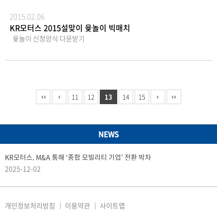
서), 대리인의 신분증9. 기타사항금기 총회시 참석주
항상 함께 하길 소원합니다.감사합니다.
주님을 위한 주주총회 기념품은 회사경비 절감을 위하
2015.02.06
여 지급하지 않습니다.
KR모터스 2015설맞이 윷놀이 빅매치
윷놀이 신청양식 다운받기
11
12
13
14
15
NEWS
KR모터스, M&A 통해 ‘종합 모빌리티 기업’ 전환 박차
2025-12-02
개인정보처리방침
이용약관
사이트맵