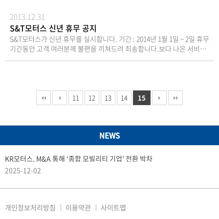
속에서도 생존과 성장을 맞을 준비태세를 갖출 것이다.”라고 말했다. 이
서), 대리인의 신분증9. 기타사항금기 총회시 참석주
록 하겠습니다.
날 ‘제53기 정기주주총회’에는 많은 주주들이 참여하여 회사의 전반적인
주님을 위한 주주총회 기념품은 회사경비 절감을 위하
2013.12.31
경영내용 등에 대해 많은 관심을 나타내는 등 시종일관 높은 열기 속에서
여 지급하지 않습니다.
S&T모터스 신년 휴무 공지
진행 되었다.
S&T모터스가 신년 휴무를 실시합니다. 기간 : 2014년 1월 1일 ~ 2일 휴무
기간동안 고객 여러분께 불편을 끼쳐드려 죄송합니다.보다 나은 서비스
로 보답하도록 하겠습니다. 올 한해 동안 보여주신 사랑과 관심에 깊이
감사드리며,2014년에도 하시는 일과 가정에 행복이 가득하시기를 바랍
니다 감사합니다
11
12
13
14
15
NEWS
KR모터스, M&A 통해 ‘종합 모빌리티 기업’ 전환 박차
2025-12-02
개인정보처리방침
이용약관
사이트맵