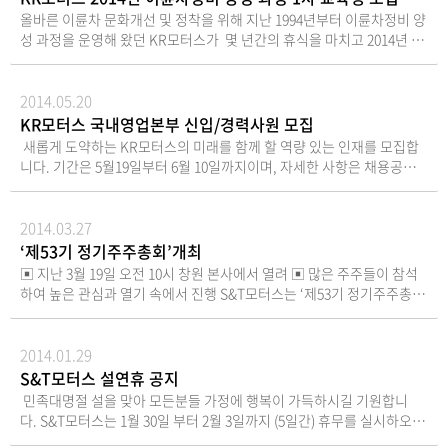
전자등록에 관한 법률 제65조에 따라 구주권제출공고
비물-직접행사 : 신분증-대리행사 : 위임장(주주와 대
주주총회에서는 한국예탁결제원이 주주님들의 의결
올바른 이륜차 문화개선 및 정착을 위해 지난 1994년부터 이륜차정비 양
는 진행하지 않습니다. 2026년 6월 22일케이알모터스
리인의 인적사항 기재, 인감날인, 주주의 인감증명서),
권을 행사할 수 없습니다. 따라서 주주님이 주주총회
성 과정을 운영해 왔던 KR모터스가 몇 년간의 휴식을 마치고 2014년 새
주식회사대표이사 정재경 (직인생략)
대리인의 신분증 7. 기타사항금기 총회시 참석주주님
에 직접 참석하여 의결권을 직접적으로 행사하시거
롭게 연수원을 단장하여 새로운 프로그램 등을 준비해 교육 훈련생을 모
을 위한 주주총회 기념품은 회사경비 절감을 위하여
나, 대리인에 위임하여 의결권을 간접적으로 행사하실
집하게 되었습니다. 많은 분들의 관심 부탁드립니다. http://www.krm
지급하지 않습니다. 2026년 6
수 있습니다.7. 전자투표에 관한 사항당사는 주주님께
otors.com/company/?Page=sub05
2014.05.20
월 4일 KR모터스 주식회사
서 주주총회에 직접 참석하지 않고도 의결권을 행사하
KR모터스 국내영업본부 신입/경력사원 모집
대표이사 정 재 경 (직인생략)
실 수 있도록 전자투표제도 (상법 제368조의4)를 활용
새롭게 도약하는 KR모터스의 미래를 함께 할 역량 있는 인재를 모집합
하고 있습니다.주주총회에 참석이 어려우신 주주님께
니다. 기간은 5월19일부터 6월 10일까지이며, 자세한 사항은 채용공고
서는 전자투표 행사 기간 내 전자투표를통해 귀중한
게시판을 참조해 주시기 바랍니다. 많은 관심과 도전 바랍니다.
의결권을 행사하여 주시기 바랍니다.가. 전자투표 관
리시스템- 인터넷 주소 : https://evote.ksd.or.kr- 모
2014.03.27
바일 주소 : https://evote.ksd.or.kr/m※ 관리업무
‘제53기 정기주주총회’개최
는 한국예탁결제원에 위탁하였습니다.나. 전자투표 행
▣ 지난 3월 19일 오전 10시 창원 본사에서 열려 ▣ 많은 주주들이 참석
사 기간 : 2026년 3월 20일 9시 ~ 2026년 3월 29일 17
하여 높은 관심과 열기 속에서 진행 S&T모터스는 ‘제53기 정기주주총
시- 기간 중 24시간 시스템 접속 가능다. 인증서를 이
회‘를 지난 3월 19일 오전 10시 창원 본사 대강당에서 가졌다. 배동준 대
용하여 전자투표관리시스템에서 주주 본인확인 후 의
표이사 사장을 비롯하여 회사관계자 및 주주들이 참석한 ‘제53기 정기주
결권 행사- 주주확인용 인증서의 종류: 공동인증서 및
주총회’에서는 회사명을 "KR MOTORS"로 변경하는 안에 대해서 원안
2014.01.29
민간인증서 (K-VOTE에서 사용가능한 인증서 한정)라.
대로 통과 되었다. 이날 인사말에서 배동준 대표이사 사장은 “지난 한해
수정동의안 처리: 주주총회에서 의안에 관하여 수정동
S&T모터스 설연휴 공지
세계적인 경기침체의 영향과 이로 인한 수출경기 부진으로 어려운 한해
의가 제출되는 경우 기권으로 처리8. 주주총회 참석시
민족대명절 설을 맞아 모든분들 가정에 행복이 가득하시길 기원합니
를 보냈다.”며, “2014년에는 큰 변화를 맞이할 준비를 하고 있다. 이제는
준비물-직접행사 : 신분증-대리행사 : 위임장(주주와
다. S&T모터스는 1월 30일 부터 2월 3일까지 (5일간) 휴무를 실시하오니
다져온 내실과 축적해온 기술 및 전 임직원의 화합과 단결로 어떤 환경
대리인의 인적사항 기재, 인감날인, 주주의 인감증명
참고해주시기 바랍니다. 편안한 연휴 보내시고 밝은 모습으로 다시 뵙도