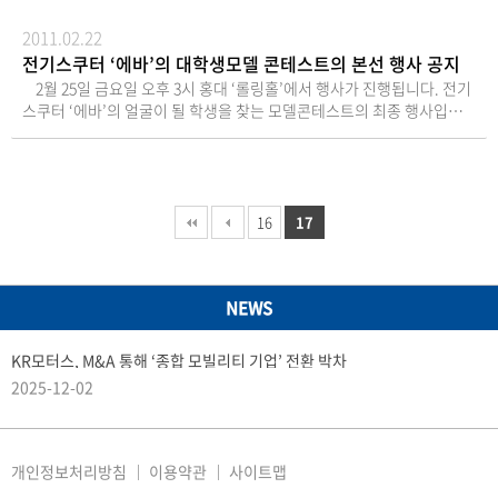
서), 대리인의 신분증9. 기타사항금기 총회시 참석주
주님을 위한 주주총회 기념품은 회사경비 절감을 위하
2011.02.22
여 지급하지 않습니다.
전기스쿠터 ‘에바’의 대학생모델 콘테스트의 본선 행사 공지
2월 25일 금요일 오후 3시 홍대 ‘롤링홀’에서 행사가 진행됩니다. 전기
스쿠터 ‘에바’의 얼굴이 될 학생을 찾는 모델콘테스트의 최종 행사입니
다. 이 날의 행사는 개그맨 ‘허경환’씨의 진행과 4인조 펑크밴드 ‘노브레
인’의 축하공연이 있으며 ‘에바’ 예비모델들의 멋진 무대를 관람하실 수
있습니다. 이 날의 행사는 입장료가 없고, 선착순 무료 입장입니다. 입장
에 대해서 문의사항은 055)269-7564 로 해주시면 됩니다. 미리 참석예약
을 하실 분들은 jbkim@hisntmotors.com로 성함 / 연락처 / 참가인원
16
17
을 적어 보내주시면 됩니다. 많은 관심 부탁드립니다.
NEWS
KR모터스, M&A 통해 ‘종합 모빌리티 기업’ 전환 박차
2025-12-02
개인정보처리방침
이용약관
사이트맵