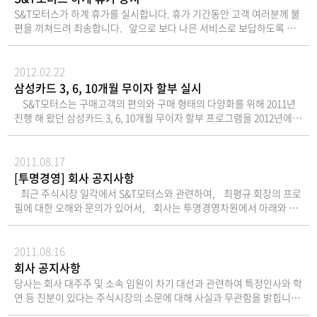
250R, 코멧250P 등 7개 기종에 대한 소비자 가격을 최대 14만원서 7만원
전자등록에 관한 법률 제65조에 따라 구주권제출공고
비물-직접행사 : 신분증-대리행사 : 위임장(주주와 대
주주총회에서는 한국예탁결제원이 주주님들의 의결
S&T모터스가 하계 휴가를 실시합니다. 휴가 기간동안 고객 여러분께 불
까지 각각 인하하여 판매합니다.. 이번 가격 인하는 S&T모터스 전국 대
는 진행하지 않습니다. 2026년 6월 22일케이알모터스
리인의 인적사항 기재, 인감날인, 주주의 인감증명서),
권을 행사할 수 없습니다. 따라서 주주님이 주주총회
편을 끼쳐드려 죄송합니다. 앞으로 보다 나은 서비스로 보답하도록 하
리점 및 판매점에서 동일하게 시행되며 2012년 12월 31일까지 한시적으
주식회사대표이사 정재경 (직인생략)
대리인의 신분증 7. 기타사항금기 총회시 참석주주님
에 직접 참석하여 의결권을 직접적으로 행사하시거
겠습니다. 감사합니다.
로 적용됩니다.
을 위한 주주총회 기념품은 회사경비 절감을 위하여
나, 대리인에 위임하여 의결권을 간접적으로 행사하실
지급하지 않습니다. 2026년 6
수 있습니다.7. 전자투표에 관한 사항당사는 주주님께
2012.02.22
월 4일 KR모터스 주식회사
서 주주총회에 직접 참석하지 않고도 의결권을 행사하
삼성카드 3, 6, 10개월 무이자 할부 실시
대표이사 정 재 경 (직인생략)
실 수 있도록 전자투표제도 (상법 제368조의4)를 활용
S&T모터스는 구매고객의 편의와 구매 형태의 다양화를 위해 2011년
하고 있습니다.주주총회에 참석이 어려우신 주주님께
진행 해 왔던 삼성카드 3, 6, 10개월 무이자 할부 프로그램을 2012년에도
서는 전자투표 행사 기간 내 전자투표를통해 귀중한
계속 진행 합니다. 전 년도에 이어 계속 시행하게 되는 삼성카드 3, 6, 10
의결권을 행사하여 주시기 바랍니다.가. 전자투표 관
개월 무이자 할부 프로그램은 ST7과 코멧650, 미라쥬650PRO등 대배기
리시스템- 인터넷 주소 : https://evote.ksd.or.kr- 모
량 모터사이클을 포함한 S&T모터스의 모든 제품을 삼성카드로 구매 시
2011.08.17
바일 주소 : https://evote.ksd.or.kr/m※ 관리업무
무이자 할부로 구매가 가능합니다. S&T모터스 제품의 구매를 희망하는
[투명경영] 회사 공지사항
는 한국예탁결제원에 위탁하였습니다.나. 전자투표 행
고객은 전국의 판매점에서 100만원 이상 3, 6, 10개월 무이자로 제품을
최근 주식시장 일각에서 S&T모터스와 관련하여, 최평규 회장의 프로
사 기간 : 2026년 3월 20일 9시 ~ 2026년 3월 29일 17
구매 할 수 있으며, 기존에 시행해 왔던 8, 10, 12개월 다이어트 할부도 계
필에 대한 오해와 문의가 있어서, 회사는 투명경영차원에서 아래와 같
시- 기간 중 24시간 시스템 접속 가능다. 인증서를 이
속 이용 할 수 있습니다. 이번에 진행되는 삼성카드 3, 6, 10개월 무이자
이 공지하오니 참조하시기 바랍니다. < 주요 프로
용하여 전자투표관리시스템에서 주주 본인확인 후 의
할부 프로그램은 1월 25일부터 12월 31일 까지 시행 됩니다. 많은 이용
필 > - 1952년 9월 5일 경남 김해 출생 - 1971년 부산남고
결권 행사- 주주확인용 인증서의 종류: 공동인증서 및
부탁 드립니다.
졸업 - 1975년 경희대 기계공학과 졸업 - 2003년 세종대 명예
2011.08.16
민간인증서 (K-VOTE에서 사용가능한 인증서 한정)라.
공학박사 - 1974년 경원세기(주) 설계과 엔지니어 근무 - 19
수정동의안 처리: 주주총회에서 의안에 관하여 수정동
회사 공지사항
79년 삼영열기 창업 - 1987년 대통령 표창 - 1997년 대통령
의가 제출되는 경우 기권으로 처리8. 주주총회 참석시
당사는 회사 대주주 및 소속 임원이 차기 대선과 관련하여 특정인사와 학
표창 - 2002년 금탑산업훈장 수훈 - 2003년 자랑스런 한국인
준비물-직접행사 : 신분증-대리행사 : 위임장(주주와
연 등 친분이 있다는 주식시장의 소문에 대해 사실과 무관함을 밝힙니다.
대상 수상 - 2008년 다산경영상 수상
대리인의 인적사항 기재, 인감날인, 주주의 인감증명
이에 S&T모터스를 사랑하는 주주 여러분께 서는 유의하시기 바랍니다.