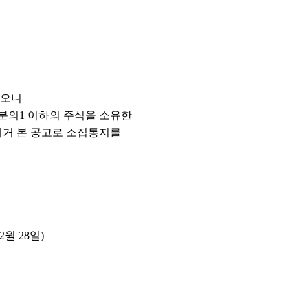
하오니
0분의1 이하의 주식을 소유한
 의거 본 공고로 소집통지를
2월 28일)