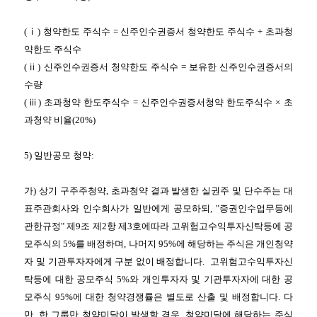
(
ⅰ
)
청약한도 주식수
=
신주인수권증서 청약한도 주식수
+
초과청
약한도 주식수
(
ⅱ
)
신주인수권증서 청약한도 주식수
=
보유한 신주인수권증서의
수량
(
ⅲ
)
초과청약 한도주식수
=
신주인수권증서청약 한도주식수 × 초
과청약 비율
(20%)
5)
일반공모 청약
:
가
)
상기 구주주청약
,
초과청약 결과 발생한 실권주 및 단수주는 대
표주관회사와 인수회사가 일반에게 공모하되
, "
증권인수업무등에
관한규정
"
제
9
조 제
2
항 제
3
호에따라 고위험고수익투자신탁등에 공
모주식의
5%
를 배정하며
,
나머지
95%
에 해당하는 주식은 개인청약
자 및 기관투자자에게 구분 없이 배정합니다
.
고위험고수익투자신
탁등에 대한 공모주식
5%
와 개인투자자 및 기관투자자에 대한 공
모주식
95%
에 대한 청약경쟁률은 별도로 산출 및 배정합니다
.
다
만
,
한 그룹만 청약미달이 발생할 경우
,
청약미달에 해당하는 주식