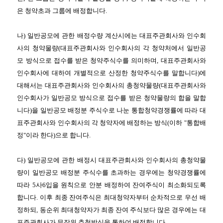
은 청약초과 그룹에 배정합니다
.
나
)
일반공모에 관한 배정수량 계산시에는 대표주관회사와 인수회
사의 청약물량
(
대표주관회사와 인수회사의 각 청약처에서 일반공
모 방식으로 접수를 받은 청약주식수를 의미하며
,
대표주관회사와
인수회사에 대하여 개별적으로 산정한 청약주식수를 말합니다
)
에
대해서는 대표주관회사와 인수회사의 총청약물량
(
대표주관회사와
인수회사가 일반공모 방식으로 접수를 받은 청약물량의 합을 말합
니다
)
을 일반공모 배정분 주식수로 나눈 통합청약경쟁률에 따라 대
표주관회사와 인수회사의 각 청약자에 배정하는 방식
(
이하
"
통합배
정
"
이라 한다
)
으로 합니다
.
다
)
일반공모에 관한 배정시 대표주관회사와 인수회사의 총청약물
량이 일반공모 배정분 주식수를 초과하는 경우에는 청약경쟁률에
따라
5
사
6
입을 원칙으로 안분 배정하여 잔여주식이 최소화되도록
합니다
.
이후 최종 잔여주식은 최대청약자부터 순차적으로 우선 배
정하되
,
동순위 최대청약자가 최종 잔여 주식보다 많은 경우에는 대
표주관회사가 무작위 추첨방식을 통하여 배정합니다
.