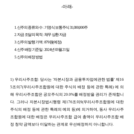
-
아 래
-
1.
신주의 종류와 수
:
기명식 보통주식
31,000,000
주
2.
자금 조달의 목적
:
채무 상환 자금
3.
신주의 발행 가액
: 879
원
(
예정
)
4.
신주 배정 기준일
: 2024
년
03
월
21
일
5.
신주의 배정 방법
1)
우리사주조합
:
당사는
'
자본시장과 금융투자업에관한 법률
'
제
16
5
조의
7(
우리사주조합원에 대한 주식의 배정 등에 관한 특례
)
에 의
해 우리사주조합은 공모주식의
20.0%
를 배정받을 권리가 존재합니
다
.
그러나 자본시장법시행령 제
176
조의
9(
우리사주조합원에 대한
주식의 배정 등에 관한 특례의 예외 등
)
에 의거하여
,
동사 우리사주
조합원에 대한 배정은 우리사주조합 급여 총액이 우리사주조합 배
정 청약 금액보다 미달하는 관계로 우선배정하지 아니합니다
.