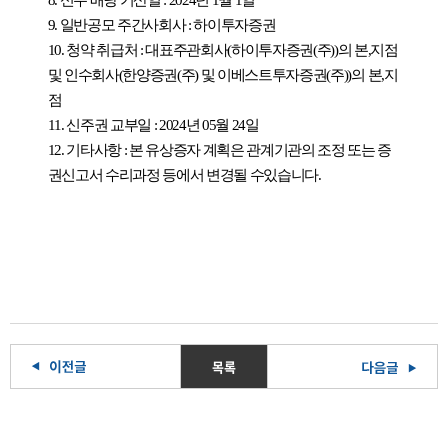
9.
일반공모 주간사회사
:
하이투자증권
10.
청약 취급처
:
대표주관회사
(
하이투자증권
(
주
))
의 본
,
지점
및 인수회사
(
한양증권
(
주
)
및 이베스트투자증권
(
주
))
의 본
,
지
점
11.
신주권 교부일
: 2024
년
05
월
24
일
12.
기타사항
:
본 유상증자 계획은 관계기관의 조정 또는 증
권신고서 수리과정 등에서 변경될 수있습니다
.
목록