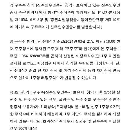
2)
구주주 청약
(
신주인수권증서 청약
):
보유하고 있는 신주인수권
증서 수량 범위 내에서 청약한 주식수에 따라 배정됩니다
.(
자본시장
법 제
165
의
6
조
3
항 및
'
증권의발행및공시등에관한규정
'
제
5-19
조
에 의거하여 구주주에게 신주인수권증서를 발행합니다
.)
3)
구주주 청약
:
신주배정기준일
(2024
년
03
월
21
일 예정
) 18:00
현
재 주주명부에 등재된 주주
(
이하
"
구주주
"
라 한다
)
에게 본 주식을
1
주당
1.0641698907
주를 곱하여 산정된 배정주식수
(
단
, 1
주 미만은
절사함
)
로 하고
,
배정범위 내에서 청약한 수량만큼 배정합니다
.
단
,
신주배정기준일 전 자기주식 및 자기주식신탁 등의 자기주식 변동
으로 인하여
1
주당 배정주식수가 변동될 수 있습니다
.
4)
초과청약
:
구주주
(
신주인수권증서 보유자
)
청약 이후 발생한 실
권주 및 단수주가 있는 경우
,
실권주 및 단수주를 구주주
(
신주인수
권증서 보유자
)
가 초과청약
(
초과청약비율
:
배정 신주
1
주당
0.2
주
)
한 주식수에 비례하여 배정하며
, 1
주 미만의 주식은 절사하여 배정
하지 않습니다
. (
단
,
초과청약 주식수가 실권주 및 단수주에 미달한
경우
100%
배정
)