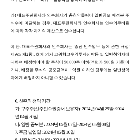
라
)
대표주관회사와 인수회사의 총청약물량이 일반공모 배정분 주
식수에 미달하는 경우
,
대표주관회사와 인수회사는 인수의무비율
에 따라 각각 자기의 계산으로 인수합니다
.
6)
단
,
대표주관회사와 인수회사는
'
증권 인수업무 등에 관한 규정
'
제
9
조 제
2
항
5
호에 의거 고위험고수익투자신탁등 및 일반청약자에
대하여 배정하여야 할 주식이
50,000
주 이하
(
액면가
500
원 기준
)
이
거나
,
배정할 주식의 공모금액이
1
억원 이하인 경우에는 일반청약
자에게 배정하지 아니할 수 있습니다
.
6.
신주의 청약 기간
가
.
구주주
(
신주인수권증서 보유자
) : 2024
년
04
월
29
일
~2024
년
04
월
30
일
나
.
일반 공모분
: 2024
년
05
월
07
일
~2024
년
05
월
08
일
7.
주금 납입일
: 2024
년
05
월
10
일
8.
신주 배당 기산일
: 2024
년
1
월
1
일