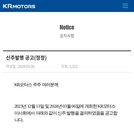
공지사항
신주발행 공고(정정)
작성일. 2024-03-06
조회. 5,522
KR
모터스 주주 여러분께
2023
년
12
월
13
일 및
2024
년
03
월
06
일에 개최한
KR
모터스
이사회에서 아래와 같이 신주 발행을 결의하였음을 공고합
니다
.