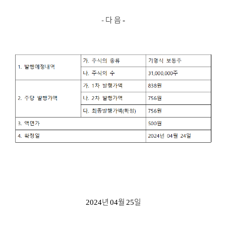
- 다 음
-
년
월
일
2024
04
25