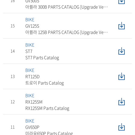
16
GV300S
아퀼라 300B PARTS CATALOG [Upgrade Ver.
2026]
BIKE
15
GV125S
아퀼라 125B PARTS CATALOG [Upgrade Ver.
2026]
BIKE
14
ST7
ST7 Parts Catalog
BIKE
13
RT125D
트로이 Parts Catalog
BIKE
12
RX125SM
RX125SM Parts Catalog
BIKE
11
GV650P
미라유650P Parts Catalog